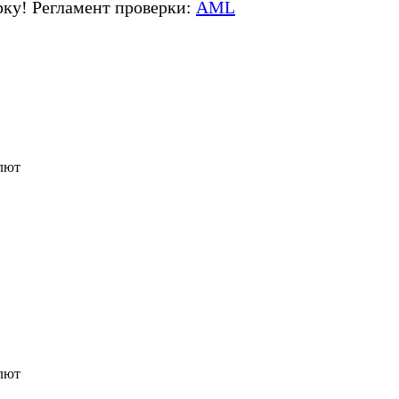
ку! Регламент проверки:
AML
лют
лют