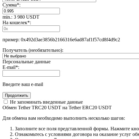
Сумма
*
:
min.: 3 980 USDT
На кошелек
*
:
пример: 0x492d3ae3856b2166316e6ad87af1f57cd8f4d9c2
Получатель (необязательно):
Персональные данные
E-mail
*
:
Введите ваш e-mail
Не запоминать введенные данные
Обмен Tether TRC20 USDT на Tether ERC20 USDT
Для обмена вам необходимо выполнить несколько шагов:
Заполните все поля представленной формы. Нажмите кн
Ознакомьтесь с условиями договора на оказание услуг об