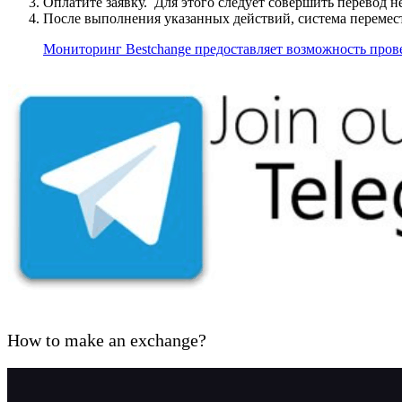
Оплатите заявку. Для этого следует совершить перевод 
После выполнения указанных действий, система перемести
Мониторинг Bestchange предоставляет возможность про
How to make an exchange?