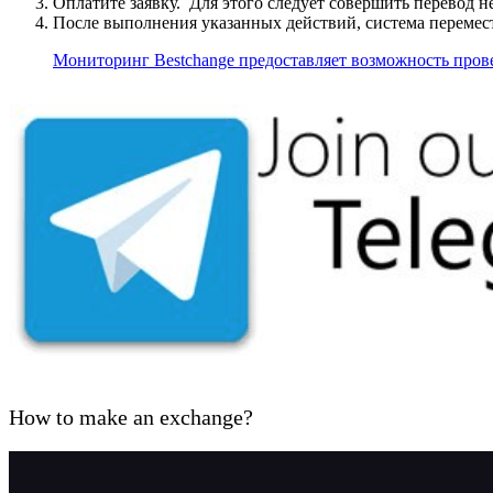
Оплатите заявку. Для этого следует совершить перевод 
После выполнения указанных действий, система перемести
Мониторинг Bestchange предоставляет возможность про
How to make an exchange?