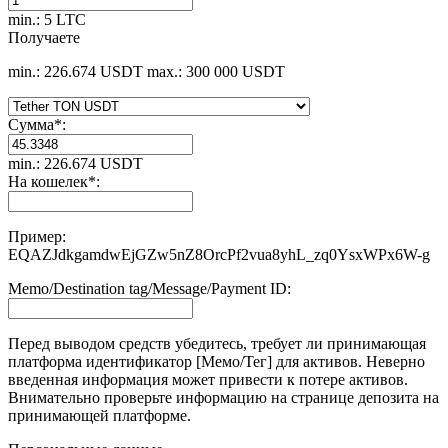
min.: 5 LTC
Получаете
min.: 226.674 USDT
max.: 300 000 USDT
Сумма
*
:
min.: 226.674 USDT
На кошелек
*
:
Пример:
EQAZJdkgamdwEjGZw5nZ8OrcPf2vua8yhL_zq0YsxWPx6W-g
Memo/Destination tag/Message/Payment ID:
Перед выводом средств убедитесь, требует ли принимающая
платформа идентификатор [Мемо/Тег] для активов. Неверно
введенная информация может привести к потере активов.
Внимательно проверьте информацию на странице депозита на
принимающей платформе.