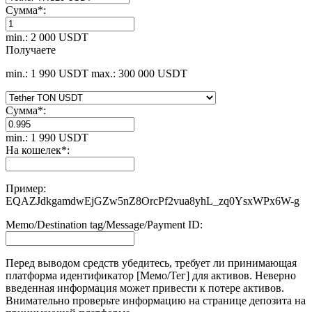
Сумма
*
:
min.: 2 000 USDT
Получаете
min.: 1 990 USDT
max.: 300 000 USDT
Сумма
*
:
min.: 1 990 USDT
На кошелек
*
:
Пример:
EQAZJdkgamdwEjGZw5nZ8OrcPf2vua8yhL_zq0YsxWPx6W-g
Memo/Destination tag/Message/Payment ID:
Перед выводом средств убедитесь, требует ли принимающая
платформа идентификатор [Мемо/Тег] для активов. Неверно
введенная информация может привести к потере активов.
Внимательно проверьте информацию на странице депозита на