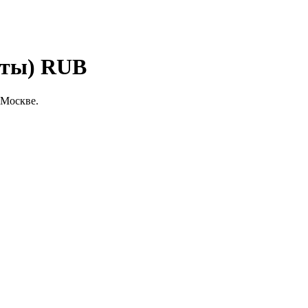
рты) RUB
 Москве.