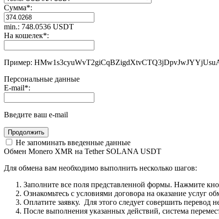
Сумма
*
:
min.: 748.0536 USDT
На кошелек
*
:
Пример: HMw1s3cyuWvT2giCqBZigdXtvCTQ3jDpvJwJYYjUsu
Персональные данные
E-mail
*
:
Введите ваш e-mail
Не запоминать введенные данные
Обмен Monero XMR на Tether SOLANA USDT
Для обмена вам необходимо выполнить несколько шагов:
Заполните все поля представленной формы. Нажмите кн
Ознакомьтесь с условиями договора на оказание услуг об
Оплатите заявку. Для этого следует совершить перевод 
После выполнения указанных действий, система перемести